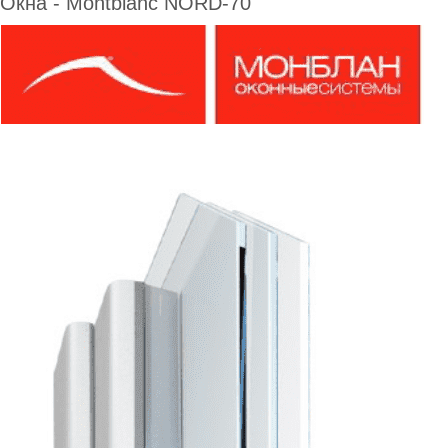
Окна - Montblanс NORD-70