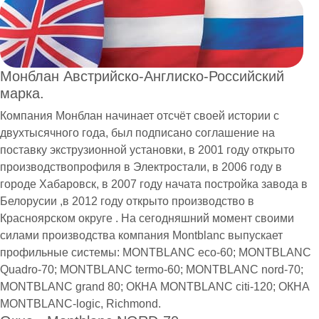
Монблан Австрийско-Англиско-Российский
марка.
Компания Монблан начинает отсчёт своей истории с
двухтысячного года, был подписано соглашение на
поставку экструзионной установки, в 2001 году открыто
производствопрофиля в Электростали, в 2006 году в
городе Хабаровск, в 2007 году начата постройка завода в
Белорусии ,в 2012 году открыто производство в
Красноярском округе . На сегодняшний момент своими
силами производства компания Montblanc выпускает
профильные системы: МONTBLANC еco-60; MONTBLАNC
Quadro-70; MONTВLANC termo-60; MОNTBLANC nord-70;
MONТBLANC grаnd 80; ОКНА MONTBLANC citi-120; ОКНА
MONTBLANC-logic, Richmond.