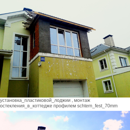
установка_пластиковой_лоджии , монтаж
остекления_в_коттедже профилем schtern_fest_70mm