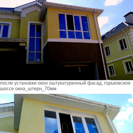
после установки окон оштукатуренный фасад, горьковское
шоссе окна_штерн_70мм