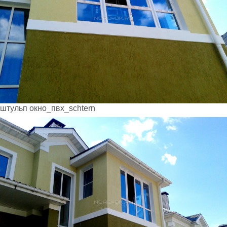
штульп окно_пвх_schtern