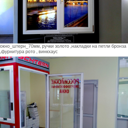
окно_штерн_70мм, ручки золото ,накладки на петли бронза
,фурнитура рото , винкхаус