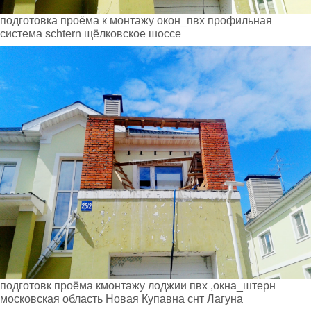
подготовка проёма к монтажу окон_пвх профильная
система schtern щёлковское шоссе
подготовк проёма кмонтажу лоджии пвх ,окна_штерн
московская область Новая Купавна снт Лагуна