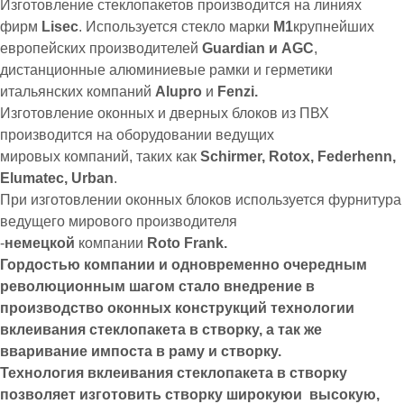
Изготовление стеклопакетов производится на линиях
фирм
Lisec
. Используется стекло марки
М1
крупнейших
европейских производителей
Guardian и AGC
,
дистанционные алюминиевые рамки и герметики
итальянских компаний
Alupro
и
Fenzi.
Изготовление оконных и дверных блоков из ПВХ
производится на оборудовании ведущих
мировых компаний, таких как
Schirmer, Rotox, Federhenn,
Elumatec, Urban
.
При изготовлении оконных блоков используется фурнитура
ведущего мирового производителя
-
немецкой
компании
Roto Frank.
Гордостью компании и одновременно очередным
революционным шагом стало внедрение в
производство оконных конструкций технологии
вклеивания стеклопакета в створку, а так же
вваривание импоста в раму и створку.
Технология вклеивания стеклопакета в створку
позволяет изготовить створку широкуюи высокую,